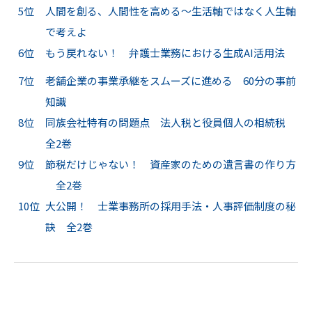
5位
人間を創る、人間性を高める～生活軸ではなく人生軸
で考えよ
6位
もう戻れない！ 弁護士業務における生成AI活用法
7位
老舗企業の事業承継をスムーズに進める 60分の事前
知識
8位
同族会社特有の問題点 法人税と役員個人の相続税
全2巻
9位
節税だけじゃない！ 資産家のための遺言書の作り方
全2巻
10位
大公開！ 士業事務所の採用手法・人事評価制度の秘
訣 全2巻