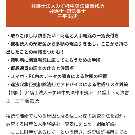
・取りこぼしは防ぎたい！財産と入手経路の一覧表付き
・被相続人の預貯金から多額の現金引き出し。ここから持ち
出したことの端緒をつかむ！
・裁判所に調査嘱託に応じてもらうための手順
・仮想通貨の調査の仕方と注意点
・スマホ・PC内のデータの調査による財産の把握
・違法収集証拠排除法則とアドバイスによる懲戒リスク対策
【講師】 弁護士法人みずほ中央法律事務所 弁護士・司法書
士 三平 聡史 氏
相続や離婚でもめる原因となる隠し財産の調査手法を紹介。
調査する財産と入手経路を一覧表にまとめ、網羅解説。
「ここに財産があるはず」という閃き、調査嘱託採用までの