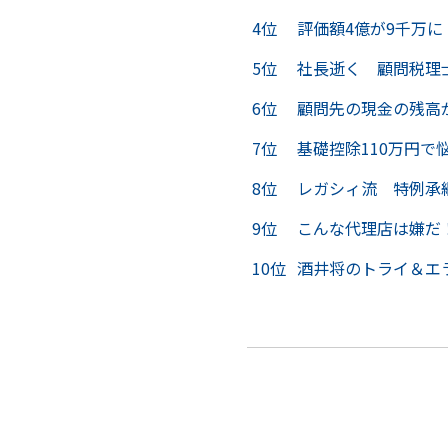
4位
評価額4億が9千万
5位
社長逝く 顧問税理
6位
顧問先の現金の残高
7位
基礎控除110万円
8位
レガシィ流 特例承
9位
こんな代理店は嫌だ
10位
酒井将のトライ＆エ