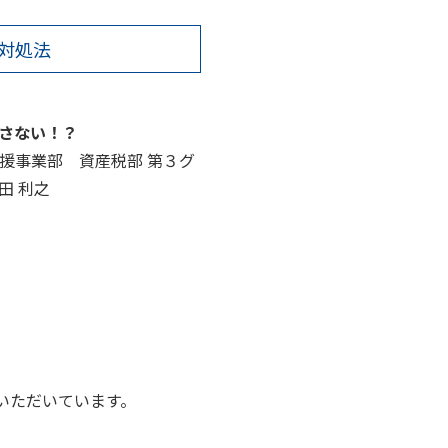
対処法
さない！？
援事業部 資産税部 第３グ
田 利之
いただいています。