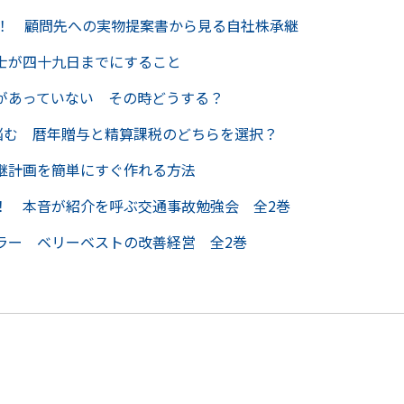
に！ 顧問先への実物提案書から見る自社株承継
士が四十九日までにすること
があっていない その時どうする？
で悩む 暦年贈与と精算課税のどちらを選択？
継計画を簡単にすぐ作れる方法
！ 本音が紹介を呼ぶ交通事故勉強会 全2巻
ラー ベリーベストの改善経営 全2巻