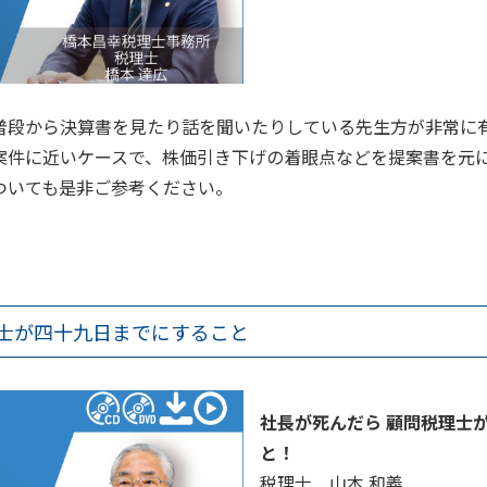
普段から決算書を見たり話を聞いたりしている先生方が非常に有
案件に近いケースで、株価引き下げの着眼点などを提案書を元
ついても是非ご参考ください。
理士が四十九日までにすること
社長が死んだら 顧問税理士
と！
税理士 山本 和義