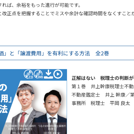
すれば、余裕をもった進行が可能です。
と改正点を把握することでミスや余計な確認時間をなくすこと
時価」と「譲渡費用」を有利にする方法 全2巻
正解はない 税理士の判断が
第１巻 井上幹康税理士不動
不動産鑑定士 井上 幹康／
事務所 税理士 平岡 良太