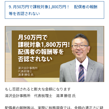
9. 月50万円で課税対象1,800万円！ 配偶者の報酬
等を否認されない
もし否認されると膨大な金額になります
湯沢会計事務所 代表税理士 湯澤 勝信 氏
配偶者の報酬等は、実際に税務調査では、金額の適正さに疑