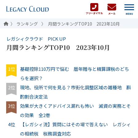
フリーダイヤル
メール
MENU
ランキング
月間ランキングTOP10 2023年10月
レガシィクラウド PICK UP
月間ランキングTOP10 2023年10月
1位
基礎控除110万円で悩む 暦年贈与と精算課税のどち
らを選択？
2位
現地、役所で何を見る？市街化調整区域の雑種地 斟
酌割合決定法
3位
効果が大きくアドバイス漏れも怖い 減資の実務とそ
の効果 全2巻
4位
【レガシィ流】質問にはその場で答えない レガシィ
の相続税 税務調査対応