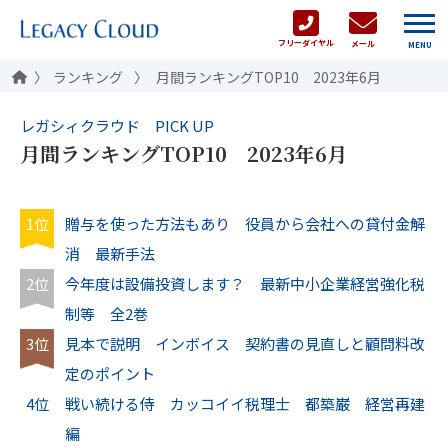
フリーダイヤル
メール
MENU
ランキング
月間ランキングTOP10 2023年6月
レガシィクラウド PICK UP
月間ランキングTOP10 2023年6月
1位
贈与を使った方法もあり 役員から会社への貸付金解
消 最新手法
2位
今年度は設備投資します？ 最新中小企業経営強化税
制等 全2巻
3位
見本で説明 インボイス 契約書の見直しと顧問料改
定のポイント
4位
戦い続ける侍 カッコイイ税理士 都築巌 経営再建
編