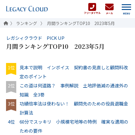
フリーダイヤル
メール
MENU
ランキング
月間ランキングTOP10 2023年5月
レガシィクラウド PICK UP
月間ランキングTOP10 2023年5月
1位
見本で説明 インボイス 契約書の見直しと顧問料改
定のポイント
2位
この道は何道路？ 事例解説 土地評価減の通達外の
知識 全3巻
3位
功績倍率法は使わない！ 顧問先のための役員退職金
計算法
4位
60分でスッキリ 小規模宅地等の特例 確実な適用の
ための要件