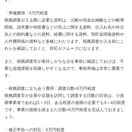
す。
・準備費用：5万円程度
税務調査が入る際に必要な資料は、元帳や現金出納帳などの帳簿
関係、請求書や領収書などの売上に関する資料、仕入れ先や外注
先との契約書などの資料、経費に関する資料、預貯金関係資料や
人件費関係の資料など多岐にわたります。税務調査が入る前にこ
れらを確認しておくと、対応がスムーズになります。
また、税務調査官が着目しがちな点を事前に確認しておけば、不
要な追徴課税を回避しやすくなるので、事前準備は非常に重要で
す。
・税務調査に立ち会う費用：調査日数×5万円程度
税務調査官が企業や店舗を訪問して調査する日数の目安は、小規
模事業者であれば1～2日、ある程度の規模の企業でも3～4日程度
です。事業の規模を踏まえた日数×5万円程度を見込んでおきまし
ょう。
・修正申告への対応：5万円程度