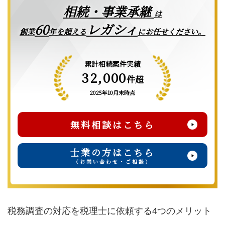
相続・事業承継
は
レガシィ
60
創業
年を超える
にお任せください。
累計相続案件実績
32,000
件超
2025年10月末時点
無料相談はこちら
士業の方はこちら
（お問い合わせ・ご相談）
税務調査の対応を税理士に依頼する4つのメリット