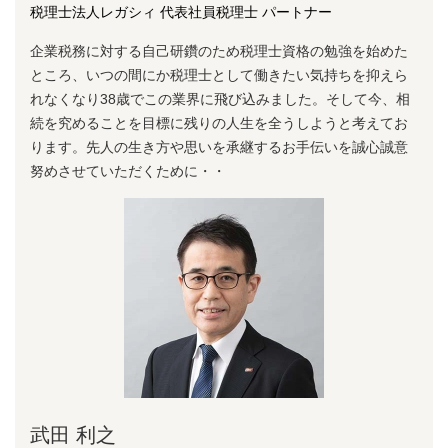
税理士法人レガシィ 代表社員税理士 パートナー
企業税務に対する⾃⼰研鑽のため税理⼠資格の勉強を始めた
ところ、いつの間にか税理⼠として働きたい気持ちを抑えら
れなくなり38歳でこの業界に⾶び込みました。そして今、相
続を究めることを⽬標に残りの⼈⽣を全うしようと考えてお
ります。先⼈の⽣き⽅や思いを承継するお⼿伝いを誠⼼誠意
努めさせていただくために・・
武田 利之