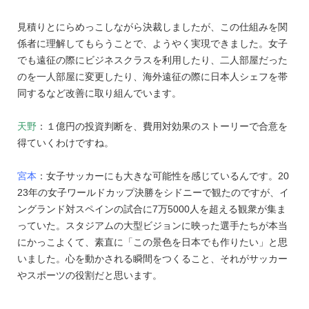
見積りとにらめっこしながら決裁しましたが、この仕組みを関
係者に理解してもらうことで、ようやく実現できました。女子
でも遠征の際にビジネスクラスを利用したり、二人部屋だった
のを一人部屋に変更したり、海外遠征の際に日本人シェフを帯
同するなど改善に取り組んでいます。
天野
：１億円の投資判断を、費用対効果のストーリーで合意を
得ていくわけですね。
宮本
：女子サッカーにも大きな可能性を感じているんです。20
23年の女子ワールドカップ決勝をシドニーで観たのですが、イ
ングランド対スペインの試合に7万5000人を超える観衆が集ま
っていた。スタジアムの大型ビジョンに映った選手たちが本当
にかっこよくて、素直に「この景色を日本でも作りたい」と思
いました。心を動かされる瞬間をつくること、それがサッカー
やスポーツの役割だと思います。