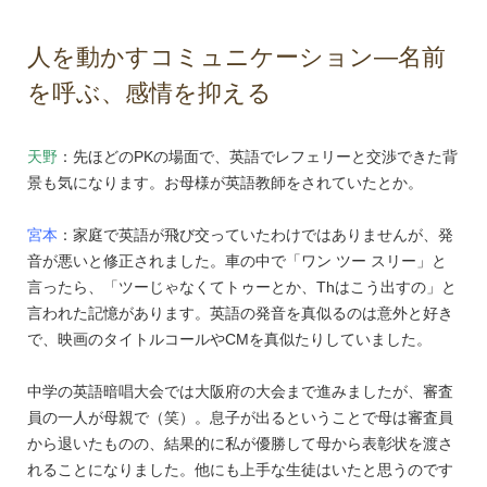
人を動かすコミュニケーション―名前
を呼ぶ、感情を抑える
天野
：先ほどのPKの場面で、英語でレフェリーと交渉できた背
景も気になります。お母様が英語教師をされていたとか。
宮本
：家庭で英語が飛び交っていたわけではありませんが、発
音が悪いと修正されました。車の中で「ワン ツー スリー」と
言ったら、「ツーじゃなくてトゥーとか、Thはこう出すの」と
言われた記憶があります。英語の発音を真似るのは意外と好き
で、映画のタイトルコールやCMを真似たりしていました。
中学の英語暗唱大会では大阪府の大会まで進みましたが、審査
員の一人が母親で（笑）。息子が出るということで母は審査員
から退いたものの、結果的に私が優勝して母から表彰状を渡さ
れることになりました。他にも上手な生徒はいたと思うのです