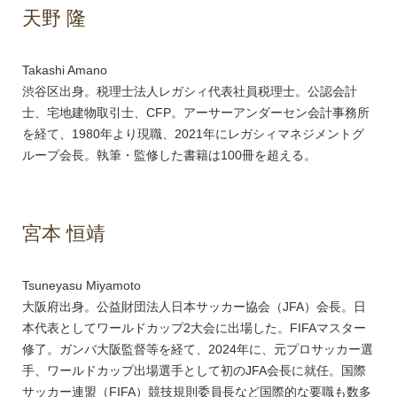
天野 隆
Takashi Amano
渋谷区出身。税理士法人レガシィ代表社員税理士。公認会計
士、宅地建物取引士、CFP。アーサーアンダーセン会計事務所
を経て、1980年より現職、2021年にレガシィマネジメントグ
ループ会長。執筆・監修した書籍は100冊を超える。
宮本 恒靖
Tsuneyasu Miyamoto
大阪府出身。公益財団法人日本サッカー協会（JFA）会長。日
本代表としてワールドカップ2大会に出場した。FIFAマスター
修了。ガンバ大阪監督等を経て、2024年に、元プロサッカー選
手、ワールドカップ出場選手として初のJFA会長に就任。国際
サッカー連盟（FIFA）競技規則委員長など国際的な要職も数多