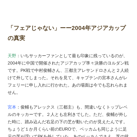
「フェアじゃない」ーー2004年アジアカップ
の真実
天野
：いちサッカーファンとして最も印象に残っているのが、
2004年に中国で開催されたアジアカップ準々決勝のヨルダン戦
です。PK戦で中村俊輔さん、三都主アレサンドロさんと２人続
けて外してしまった。それを見て、キャプテンの宮本さんがレ
フェリーに申し入れに行かれた。あの場面は今でも忘れられま
せん。
宮本
：俊輔もアレックス（三都主）も、間違いなくトップレベ
ルのキッカーです。２人とも左利きでした。ただ、俊輔が外し
た時に、踏み込んだ右足の下の芝が動いたのが見えたんです。
ちょうど１か月くらい前のEUROで、ベッカムも同じように足
元の芝が浮いてPKを外していた。あのベッカムでさえ、芝の状