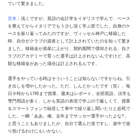
ていて驚きました。
宮本
：浅くですが。英語の会計学をイギリスで学んで、ベース
を整えてからイタリアでもう少し深く学ぶ形でした。自身のケ
ースを振り返ってみたのですが、ヴィッセル神戸に移籍した
時、自分がクラブの資産として計上されていたのを知って驚き
ました。移籍金が資産に上がり、契約期間で償却される。自ク
ラブのアカデミーで育った選手は計上されないんですけど、高
額な移籍金があった場合は計上されるんです。
選手をやっている時はそういうことは知らないですからね。引
き出しを増やしたかった。ただ、しんどかったです（笑）。毎
日９時から17時まで授業、週末はレポート、全部英語。法学も
専門用語が多く、しかも英語の表現で学ぶので厳しくて、授業
をスマートフォンで録音して車中で繰り返し聞いたりと必死で
した。一瞬「ああ、俺、去年までサッカー選手やったよな?」
と思うこともありましたが、自分で選んだ道ですし、途中で放
り投げるわけにもいかない。