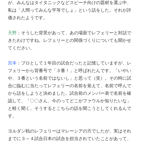
が、みんなはタイタニックなどスピーチ向けの題材を選ぶ中、
私は「人間ってみんな平等でしょ」という話をした。それが評
価されたようです。
天野
：そうした背景があって、あの場面でレフェリーと対話で
きたわけですね。レフェリーとの関係づくりについても聞かせ
てください。
宮本
：プロとして１年目の試合だったと記憶していますが、レ
フェリーから背番号で「３番！」と呼ばれたんです。「いやい
や、３番という名前ではないし」と思って（笑）。その時に試
合に臨むに当たってレフェリーの名前を覚えて、名前で呼んで
から話をしようと決めました。試合前のメンバー表で名前を確
認して、「〇〇さん、今のってどこがファウルか知りたいな」
と軽く聞く。そうするとこちらの話を聞こうとしてくれるんで
す。
ヨルダン戦のレフェリーはマレーシアの方でしたが、実はそれ
までに３～４試合日本の試合を担当されていたことがあって、