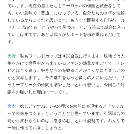
ています。現在の選手たちもヨーロッパの強国と試合をして
も、いい意味で「普通」になっている。自分たちの水準を理解
しているからこそだと思います。もうすぐ開幕するFIFAワール
ドカップ26でも「どうやって勝つか」という視点で試合に入っ
ていくはずです。あとは我々がサポートを積み重ねるだけで
す。
天野
：私もワールドカップは４試合観に行きます。現地では人
生をかけて世界中から来ているファンの熱量がすごくて、テレ
ビとは全く違う。好きなものを観ることがこんなにも楽しいの
かと実感しますし、その魅力をもっと多くの人に伝えたい。サ
ッカーフリークの仲間を増やしたいという想いも、今回この対
談をお願いした理由の一つです。
宮本
：嬉しいですね。JFAの理念を端的に表現すると「サッカ
ーで未来をつくる」ということだと思っています。引退試合の
時から変わらないのは「巻き込む」という姿勢です。みんなで
一緒に作っていきましょうと。