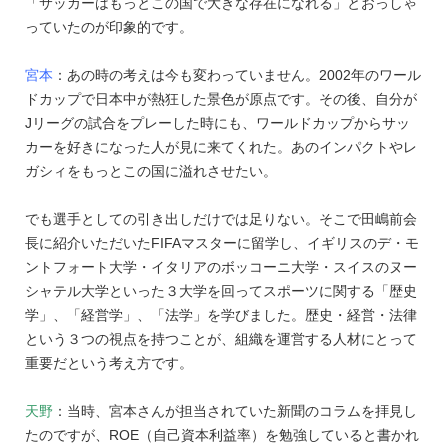
「サッカーはもっとこの国で大きな存在になれる」とおっしゃ
っていたのが印象的です。
宮本
：あの時の考えは今も変わっていません。2002年のワール
ドカップで日本中が熱狂した景色が原点です。その後、自分が
Jリーグの試合をプレーした時にも、ワールドカップからサッ
カーを好きになった人が見に来てくれた。あのインパクトやレ
ガシィをもっとこの国に溢れさせたい。
でも選手としての引き出しだけでは足りない。そこで田嶋前会
長に紹介いただいたFIFAマスターに留学し、イギリスのデ・モ
ントフォート大学・イタリアのボッコーニ大学・スイスのヌー
シャテル大学といった３大学を回ってスポーツに関する「歴史
学」、「経営学」、「法学」を学びました。歴史・経営・法律
という３つの視点を持つことが、組織を運営する人材にとって
重要だという考え方です。
天野
：当時、宮本さんが担当されていた新聞のコラムを拝見し
たのですが、ROE（自己資本利益率）を勉強していると書かれ