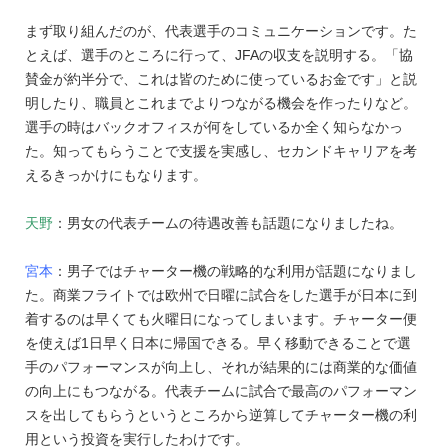
まず取り組んだのが、代表選手のコミュニケーションです。た
とえば、選手のところに行って、JFAの収支を説明する。「協
賛金が約半分で、これは皆のために使っているお金です」と説
明したり、職員とこれまでよりつながる機会を作ったりなど。
選手の時はバックオフィスが何をしているか全く知らなかっ
た。知ってもらうことで支援を実感し、セカンドキャリアを考
えるきっかけにもなります。
天野
：男女の代表チームの待遇改善も話題になりましたね。
宮本
：男子ではチャーター機の戦略的な利用が話題になりまし
た。商業フライトでは欧州で日曜に試合をした選手が日本に到
着するのは早くても火曜日になってしまいます。チャーター便
を使えば1日早く日本に帰国できる。早く移動できることで選
手のパフォーマンスが向上し、それが結果的には商業的な価値
の向上にもつながる。代表チームに試合で最高のパフォーマン
スを出してもらうというところから逆算してチャーター機の利
用という投資を実行したわけです。