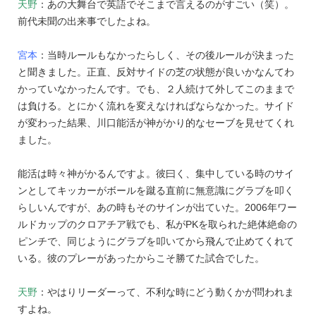
天野
：あの大舞台で英語でそこまで言えるのがすごい（笑）。
前代未聞の出来事でしたよね。
宮本
：当時ルールもなかったらしく、その後ルールが決まった
と聞きました。正直、反対サイドの芝の状態が良いかなんてわ
かっていなかったんです。でも、２人続けて外してこのままで
は負ける。とにかく流れを変えなければならなかった。サイド
が変わった結果、川口能活が神がかり的なセーブを見せてくれ
ました。
能活は時々神がかるんですよ。彼曰く、集中している時のサイ
ンとしてキッカーがボールを蹴る直前に無意識にグラブを叩く
らしいんですが、あの時もそのサインが出ていた。2006年ワー
ルドカップのクロアチア戦でも、私がPKを取られた絶体絶命の
ピンチで、同じようにグラブを叩いてから飛んで止めてくれて
いる。彼のプレーがあったからこそ勝てた試合でした。
天野
：やはりリーダーって、不利な時にどう動くかが問われま
すよね。