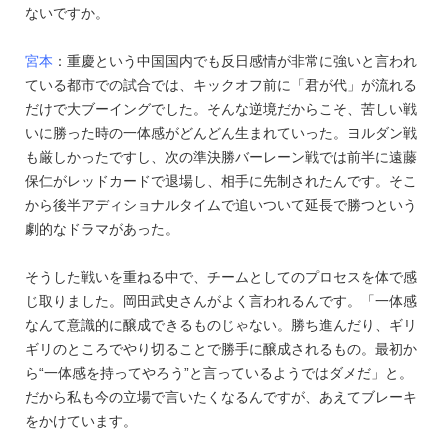
ないですか。
宮本
：重慶という中国国内でも反日感情が非常に強いと言われ
ている都市での試合では、キックオフ前に「君が代」が流れる
だけで大ブーイングでした。そんな逆境だからこそ、苦しい戦
いに勝った時の一体感がどんどん生まれていった。ヨルダン戦
も厳しかったですし、次の準決勝バーレーン戦では前半に遠藤
保仁がレッドカードで退場し、相手に先制されたんです。そこ
から後半アディショナルタイムで追いついて延長で勝つという
劇的なドラマがあった。
そうした戦いを重ねる中で、チームとしてのプロセスを体で感
じ取りました。岡田武史さんがよく言われるんです。「一体感
なんて意識的に醸成できるものじゃない。勝ち進んだり、ギリ
ギリのところでやり切ることで勝手に醸成されるもの。最初か
ら“一体感を持ってやろう”と言っているようではダメだ」と。
だから私も今の立場で言いたくなるんですが、あえてブレーキ
をかけています。