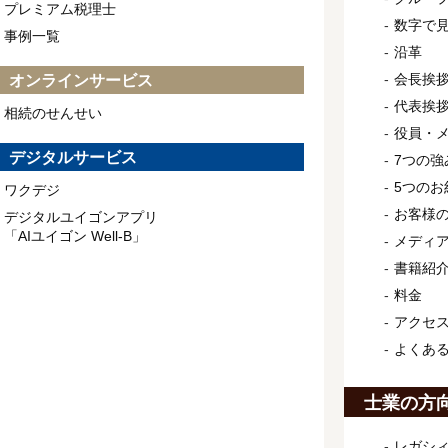
プレミアム税理士
数字で
事例一覧
沿革
会長挨
オンラインサービス
代表挨
相続のせんせい
役員・
デジタルサービス
7つの強
5つのお
ワクデジ
お客様
デジタルユイゴンアプリ
「AIユイゴン Well-B」
メディ
書籍紹
料金
アクセ
よくあ
士業の方
レガシィ