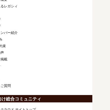
見るレガシィ
拶
拶
メンバー紹介
み
約束
の声
ア掲載
介
ス
るご質問
向け総合コミュニティ
クラウド サイトトップ