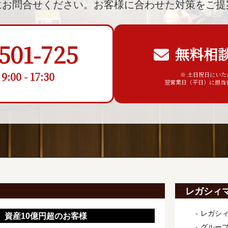
にお問合せください。
お客様に合わせた対策をご提
501-725
無料相
00 - 17:30
※ 土日祝日にい
翌営業日（平日）に担当
レガシィ
レガシ
資産10億円超のお客様
グルー