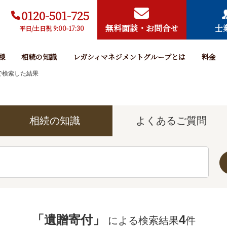
0120-501-725
無料面談・お問合せ
士
平日/土日祝 9:00-17:30
様
相続の知識
レガシィマネジメントグループとは
料金
で検索した結果
相続の
知識
よくある
ご質問
「
遺贈寄付
」
4
による検索結果
件